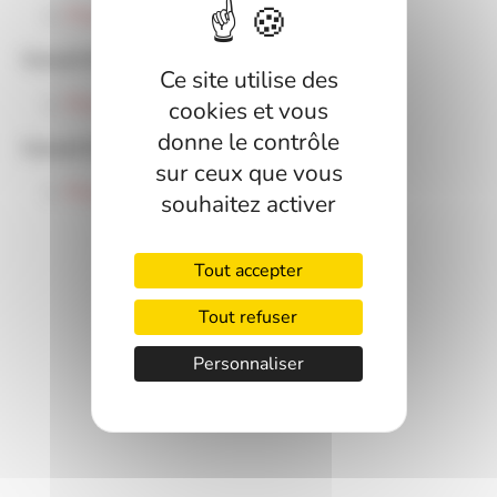
Procés Verbal
Conseil Municipal du 9 Mars 2026
Ce site utilise des
Procés Verbal
cookies et vous
donne le contrôle
Conseil Municipal du 19 Janvier 2026
sur ceux que vous
Procés Verbal
souhaitez activer
Tout accepter
Tout refuser
Personnaliser