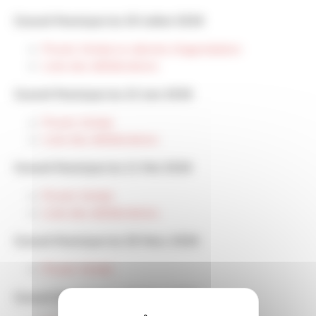
Conseil Municipal du 20 Juillet 2026
Procés Verbal en attente d'approbation
Liste des délibérations
Conseil Municipal du 22 Juin 2026
Procés Verbal
Liste des délibérations
Conseil Municipal du 11 Mai 2026
Procés Verbal
Liste des délibérations
Conseil Municipal du 30 Mars 2026
Procés Verbal
Conseil Municipal du 20 Mars 2026