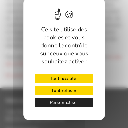
sont communiquées aux seuls agents habilités de la
collectivité et sont conservées le temps de l’instruction
de votre demande. Vous disposez d’un droit d’accès, de
rectification, de suppression, de limitation de traitement
Ce site utilise des
et d’opposition sur vos données. Vous pouvez exercer
cookies et vous
vos droits en contactant le délégué à la protection des
donne le contrôle
données par courriel : XXX
dpd(at)cdg82.fr
XXX.
sur ceux que vous
Pour plus d’informations sur vos droits, consultez
le site
souhaitez activer
de la CNIL
.
En savoir plus sur la gestion de vos données
Tout accepter
Tout refuser
Mairie de Lavit de Lomagne
Personnaliser
1 bis Place de l'Hôtel de ville
82120 LAVIT DE LOMAGNE