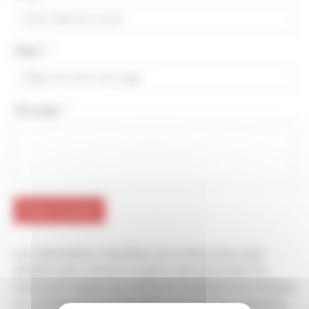
Objet
*
Message
*
Etape suivante
Les informations recueillies sur ce formulaire sont
utilisées pour instruire et gérer votre demande. Ce
traitement repose sur l’article 6.f du Règlement Général
sur la Protection des Données. Les données collectées