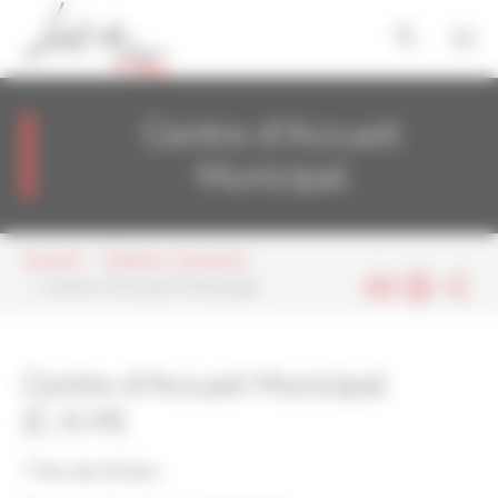
Aller au contenu principal
Panneau de gestion des cookies
Centre d'Accueil
Municipal
Vous êtes ici:
Accueil
Enfance-Jeunesse
Centre d'Accueil Municipal
Centre d'Accueil Municipal
(C.A.M)
7 Rue des Écoles