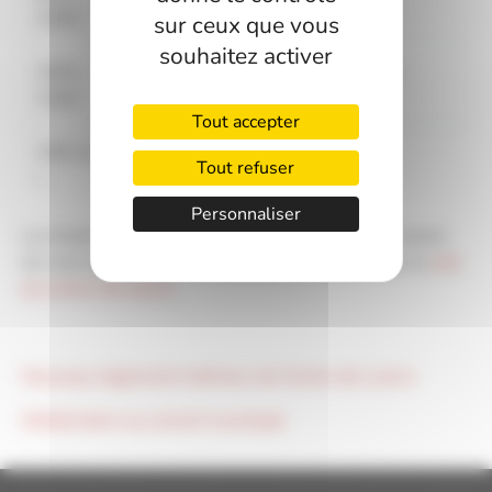
1000
sur ceux que vous
souhaitez activer
1001-
11€
12€
3€50
1
1500
Tout accepter
1501 et
12€
13€
4€
1
Tout refuser
+
Personnaliser
Les bulletins d'inscription sont disponibles à la mairie
de Lavit de Lomagne, Mansonville, Marsac et sur le
site
du centre de loisirs
.
Nouveau règlement intérieur du Centre de Loisirs
Délibération au conseil municipal